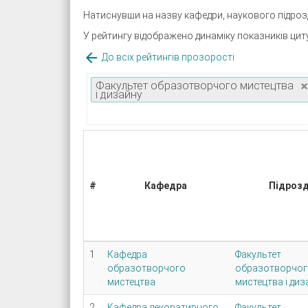
Натиснувши на назву кафедри, наукового підроз
У рейтингу відображено динаміку показників цит

До всіх рейтингів прозорості
Факультет образотворчого мистецтва
і дизайну
#
Кафедра
Підрозд
1
Кафедра
Факультет
образотворчого
образотворчог
мистецтва
мистецтва і диз
2
Кафедра декоративного
Факультет