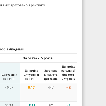
 яких враховано в рейтингу.
oogle Академії
За останні 5 років
Динаміка
Динаміка
Загальна
загальної
Цитування
цитування
кількість
кількості
на 1 НПП
на 1 НПП
цитувань
цитувань
49.67
0.17
447
-48
21.75
5.35
87
5