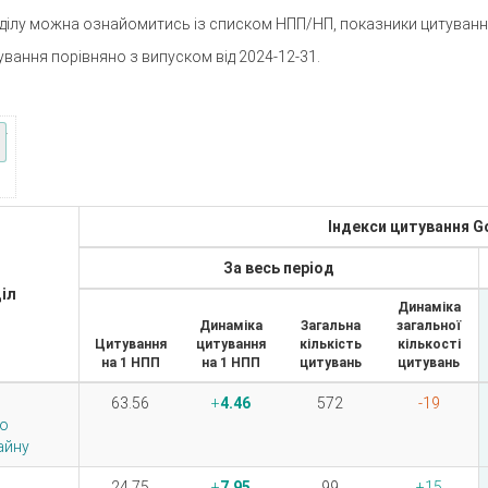
ділу можна ознайомитись із списком НПП/НП, показники цитування
ування порівняно з випуском від 2024-12-31.
Індекси цитування G
За весь період
іл
Динаміка
Динаміка
Загальна
загальної
Цитування
цитування
кількість
кількості
на 1 НПП
на 1 НПП
цитувань
цитувань
63.56
4.46
572
-19
о
айну
24.75
7.95
99
15