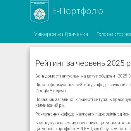
Е-Портфоліо
Університет Грінченка
Головна сторінк
Рейтинг за червень 2025 р
Всі відомості актуальні на дату побудови - 2025-
Під час формування рейтингу кафедр, наукових п
Google Академії.
Показник загальної кількості цитувань враховує
каленарний рік.
Ранжування кафедр, наукових підрозділів здійсн
В випадку однакових показників цитування на о
цитувань в профілях НПП/НП, які беруть участь в