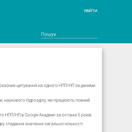
УВІЙТИ
 показник цитування на одного НПП/НП за даними
и, наукового підрозділу, які працюють повний
 НПП/НП в Google Академії за останні 5 років.
ку спадання значення загальної кількості