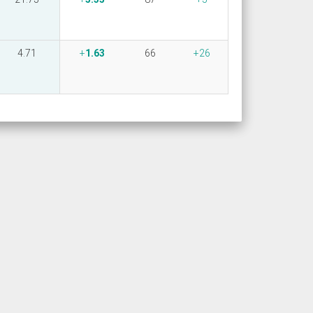
4.71
1.63
66
26

ту