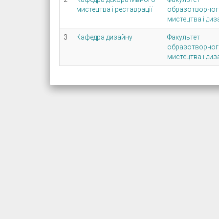
мистецтва і реставрації
образотворчог
мистецтва і диз
3
Кафедра дизайну
Факультет
образотворчог
мистецтва і диз