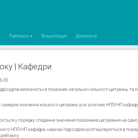
а
Рейтинги
Візуалізація
Допомога
оку | Кафедри
06-05
ідрозділів визначється показник загальної кількості цитувань та
 сумарне значення кількості цитувань усіх штатних НПП/НП кафедр
юється у порядку спадання значення показника цитування на одного
дного НПП/НП кафедри, наукові підрозділи розташовуються в поряд
 рейтингу.