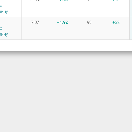
о
айну
7.07
1.92
99
32
о
айну
Розробка і підтримка системи:
Портал Університе

НДЛ цифровізації освіти