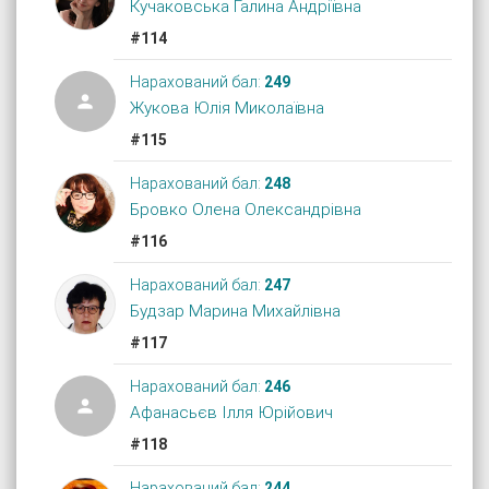
Кучаковська Галина Андріївна
#114
Нарахований бал:
249

Жукова Юлія Миколаївна
#115
Нарахований бал:
248
Бровко Олена Олександрівна
#116
Нарахований бал:
247
Будзар Марина Михайлівна
#117
Нарахований бал:
246

Афанасьєв Ілля Юрійович
#118
Нарахований бал:
244