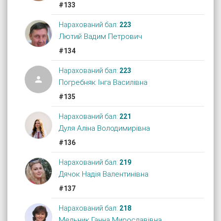
#133
Нарахований бал:
223
Лютий Вадим Петрович
#134
Нарахований бал:
223

Погребняк Інга Василівна
#135
Нарахований бал:
221
Дуля Аліна Володимирівна
#136
Нарахований бал:
219
Дячок Надія Валентинівна
#137
Нарахований бал:
218
Мельник Ганна Мирославівна