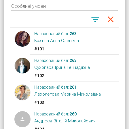


Нарахований бал:
263
Бахтіна Анна Олегівна
#101
Нарахований бал:
263
Сухопара Ірина Геннадіївна
#102
Нарахований бал:
261
Лехолетова Марина Миколаївна
#103
Нарахований бал:
260

Андрєєв Віталій Миколайович