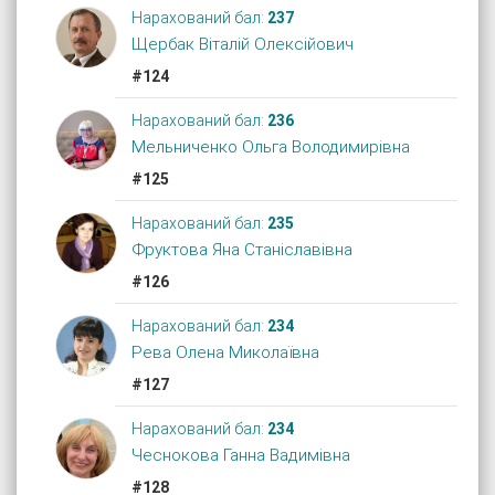
Нарахований бал:
237
Щербак Віталій Олексійович
#124
Нарахований бал:
236
Мельниченко Ольга Володимирівна
#125
Нарахований бал:
235
Фруктова Яна Станіславівна
#126
Нарахований бал:
234
Рева Олена Миколаївна
#127
Нарахований бал:
234
Чеснокова Ганна Вадимівна
#128