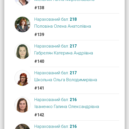
#138
Нарахований бал:
218
Половіна Олена Анатоліївна
#139
Нарахований бал:
217
Габрелян Катерина Андріївна
#140
Нарахований бал:
217
Школьна Ольга Володимирівна
#141
Нарахований бал:
216
Іваненко Галина Олександрівна
#142
Нарахований бал:
216