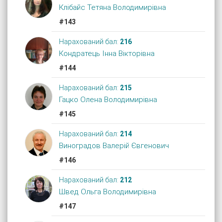
Клібайс Тетяна Володимирівна
#143
Нарахований бал:
216
Кондратець Інна Вікторівна
#144
Нарахований бал:
215
Гацко Олена Володимирівна
#145
Нарахований бал:
214
Виноградов Валерій Євгенович
#146
Нарахований бал:
212
Швед Ольга Володимирівна
#147