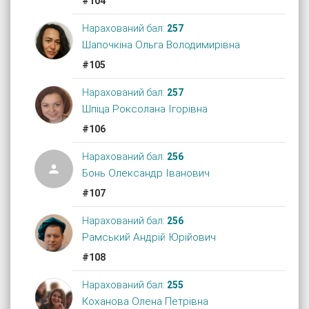
#104
Нарахований бал:
257
Шапочкіна Ольга Володимирівна
#105
Нарахований бал:
257
Шпіца Роксолана Ігорівна
#106
Нарахований бал:
256

Бонь Олександр Іванович
#107
Нарахований бал:
256
Рамський Андрій Юрійович
#108
Нарахований бал:
255
Коханова Олена Петрівна