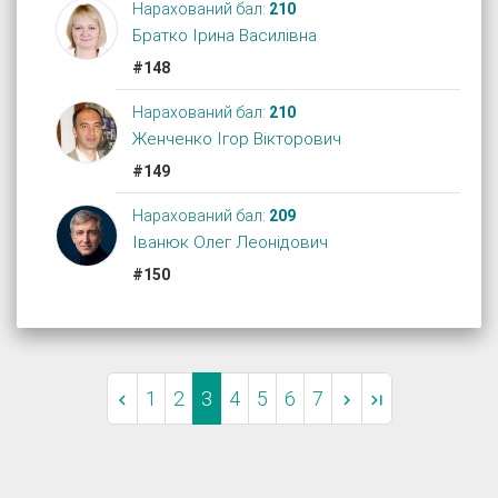
Нарахований бал:
210
Братко Ірина Василівна
#148
Нарахований бал:
210
Женченко Ігор Вікторович
#149
Нарахований бал:
209
Іванюк Олег Леонідович
#150
1
2
3
4
5
6
7


