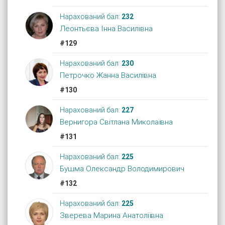
Нарахований бал:
232
Леонтьєва Інна Василівна
#129
Нарахований бал:
230
Петрочко Жанна Василівна
#130
Нарахований бал:
227
Вернигора Світлана Миколаївна
#131
Нарахований бал:
225
Бушма Олександр Володимирович
#132
Нарахований бал:
225
Зверева Марина Анатоліївна