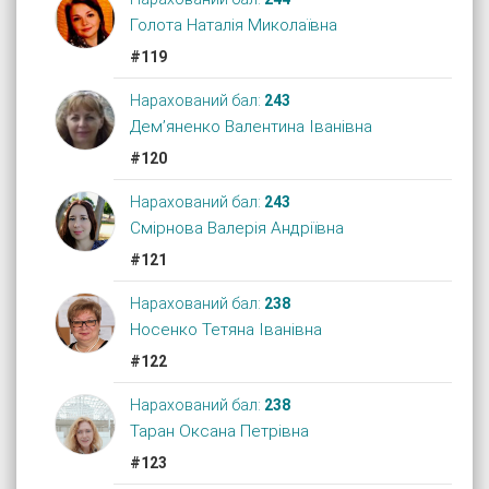
Голота Наталія Миколаївна
#119
Нарахований бал:
243
Дем’яненко Валентина Іванівна
#120
Нарахований бал:
243
Смірнова Валерія Андріївна
#121
Нарахований бал:
238
Носенко Тетяна Іванівна
#122
Нарахований бал:
238
Таран Оксана Петрівна
#123