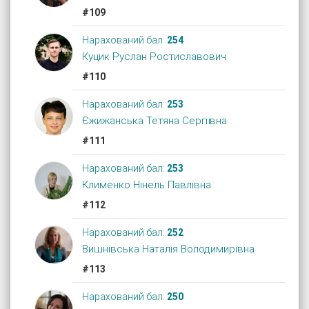
#109
Нарахований бал:
254
Куцик Руслан Ростиславович
#110
Нарахований бал:
253
Єжижанська Тетяна Сергіївна
#111
Нарахований бал:
253
Клименко Нінель Павлівна
#112
Нарахований бал:
252
Вишнівська Наталія Володимирівна
#113
Нарахований бал:
250