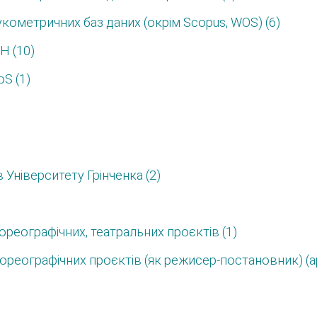
укометричних баз даних (окрім Scopus, WOS) (6)
Н (10)
oS (1)
Університету Грінченка (2)
ореографічних, театральних проєктів (1)
ореографічних проєктів (як режисер-постановник) (ар