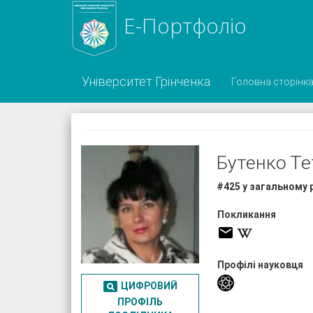
Е-Портфоліо
Університет Грінченка
Головна сторінк
Бутенко Т
#425 у загальному 
Покликання
Профілі науковця

ЦИФРОВИЙ
ПРОФІЛЬ