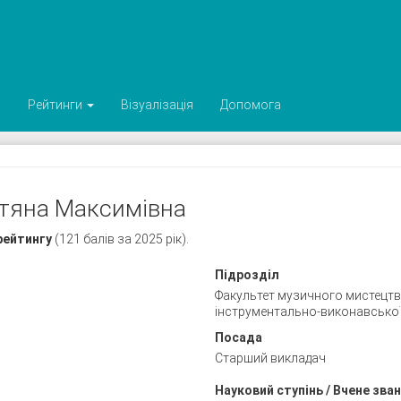
а
Рейтинги
Візуалізація
Допомога
етяна Максимівна
рейтингу
(121 балів за 2025 рік).
Підрозділ
Факультет музичного мистецтва
інструментально-виконавської
Посада
Старший викладач
Науковий ступінь / Вчене зва