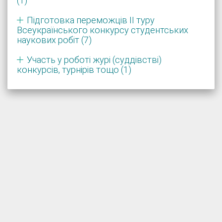
(1)
Підготовка переможців ІІ туру
Всеукраїнського конкурсу студентських
наукових робіт (7)
Участь у роботі журі (суддівстві)
конкурсів, турнірів тощо (1)
Розробка і підтримка системи:

НДЛ цифровізації освіти

Портал Університету