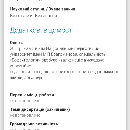
Науковий ступінь / Вчене звання
Без ступеня. Без звання.
Додаткові відомості
Освіта
2011р. - закінчила Національний педагогічний
університет імені М.П Драгоманова, спеціальність
«Дефектологія», здобула кваліфікацію викладача
корекційної
педагогіки і спеціальної психології, вчителя допоміжної
школи, логопеда.
Перелік місць роботи
не встановлено
Теми дисертацій (захищених)
не встановлено
Громадська активність
не встановлено