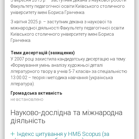
З вересня 2015 р. – заступник декана з наукової роботи
Факультету педагогічної освіти Київського столичного
університету імені Бориса Грінченка.
З квітня 2025 р. – заступник декана з наукової та
міжнародної діяльності Факультету педагогічної освіти
Київського столичного університету імені Бориса
Грінченка.
Теми дисертацій (захищених)
У 2007 році захистила кандидатську дисертацію на тему:
«Формування умінь аналізу художньої деталі
літературного твору в учнів 5-7 класів» за спеціальністю
13.00.02 – теорія і методика навчання (українська
література).
Громадська активність
не встановлено
Науково-дослідна та міжнародна
діяльність
Індекс цитування у НМБ Scopus (за