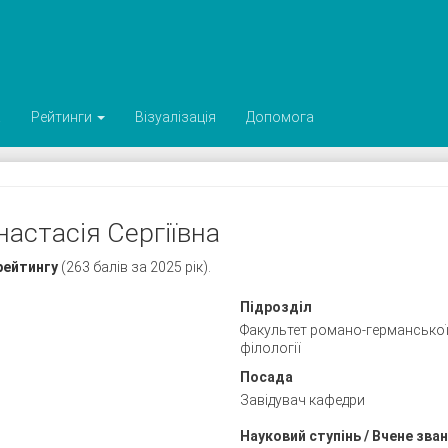
а
Рейтинги
Візуалізація
Допомога
настасія Сергіївна
рейтингу
(263 балів за 2025 рік).
Підрозділ
Факультет романо-германської
філології
Посада
Завідувач кафедри
Науковий ступінь / Вчене зва