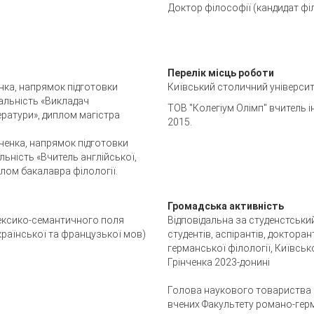
Доктор філософії (кандидат філ
Перелік місць роботи
енка, напрямок підготовки
Київський столичний університе
ціальність «Викладач
ТОВ "Колегіум Олімп" вчитель і
ератури», диплом магістра
2015.
нченка, напрямок підготовки
альність «Вчитель англійської,
плом бакалавра філології.
Громадська активність
лексико-семантичного поля
Відповідальна за студенстськи
 української та французької мов)
студентів, аспірантів, доктора
германської філології, Київськ
Грінченка 2023-донині
Голова наукового товариства с
вчених Факультету романо-герм