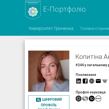
Е-Портфоліо
Університет Грінченка
Головна сторінк
Копитіна А
#244 у загальному 
Покликання
Профілі науковця

ЦИФРОВИЙ
ПРОФІЛЬ