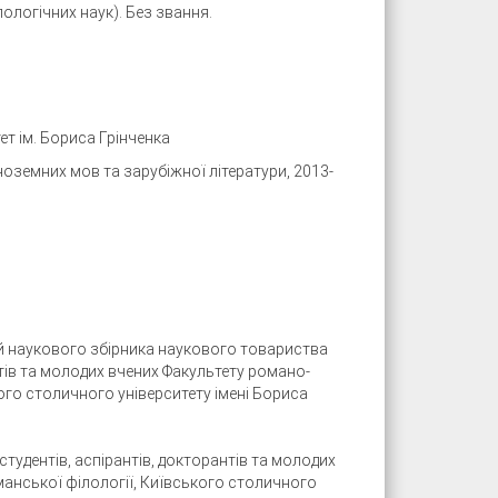
ологічних наук). Без звання.
т ім. Бориса Грінченка
ноземних мов та зарубіжної літератури, 2013-
й наукового збірника наукового товариства
нтів та молодих вчених Факультету романо-
ого столичного університету імені Бориса
тудентів, аспірантів, докторантів та молодих
анської філології, Київського столичного