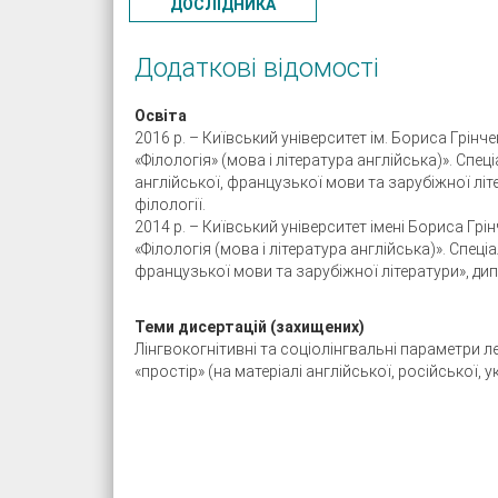
ДОСЛІДНИКА
Додаткові відомості
Освіта
2016 р. – Київський університет ім. Бориса Грінч
«Філологія» (мова і література англійська)». Спе
англійської, французької мови та зарубіжної літ
філології.
2014 р. – Київський університет імені Бориса Грі
«Філологія (мова і література англійська)». Спеці
французької мови та зарубіжної літератури», ди
Теми дисертацій (захищених)
Лінгвокогнітивні та соціолінгвальні параметри 
«простір» (на матеріалі англійської, російської,