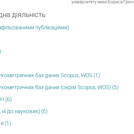
університету імені Бориса Грінч
дна діяльність
афільованими публікаціями)
)
аукометричних баз даних Scopus, WOS (1)
укометричних баз даних (окрім Scopus, WOS) (5)
Н (6)
 ні до наукових) (6)
и (1)