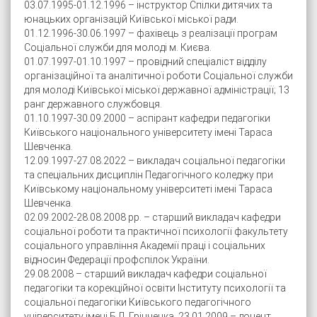
03.07.1995-01.12.1996 – інструктор Спілки дитячих та
юнацьких організацій Київської міської ради.
01.12.1996-30.06.1997 – фахівець з реалізації програм
Соціальної служби для молоді м. Києва.
01.07.1997-01.10.1997 – провідний спеціаліст відділу
організаційної та аналітичної роботи Соціальної служби
для молоді Київської міської державної адміністрації; 13
ранг державного службовця.
01.10.1997-30.09.2000 – аспірант кафедри педагогіки
Київського національного університету імені Тараса
Шевченка.
12.09.1997-27.08.2022 – викладач соціальної педагогіки
та спеціальних дисциплін Педагогічного коледжу при
Київському національному університеті імені Тараса
Шевченка.
02.09.2002-28.08.2008 рр. – старший викладач кафедри
соціальної роботи та практичної психології факультету
соціального управління Академії праці і соціальних
відносин Федерації профспілок України.
29.08.2008 – старший викладач кафедри соціальної
педагогіки та корекційної освіти Інституту психології та
соціальної педагогіки Київського педагогічного
університету імені Б.Д. Грінченка. 23.01.2009 – доцент