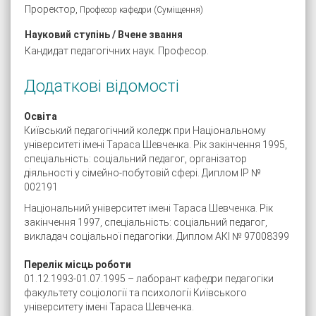
Проректор,
Професор кафедри (Суміщення)
Науковий ступінь / Вчене звання
Кандидат педагогічних наук. Професор.
Додаткові відомості
Освіта
Київський педагогічний коледж при Національному
університеті імені Тараса Шевченка. Рік закінчення 1995,
спеціальність: соціальний педагог, організатор
діяльності у сімейно-побутовій сфері. Диплом ІР №
002191
Національний університет імені Тараса Шевченка. Рік
закінчення 1997, спеціальність: соціальний педагог,
викладач соціальної педагогіки. Диплом АКІ № 97008399
Перелік місць роботи
01.12.1993-01.07.1995 – лаборант кафедри педагогіки
факультету соціології та психології Київського
університету імені Тараса Шевченка.