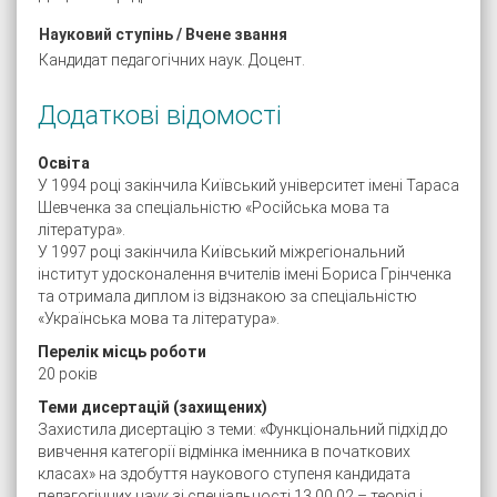
Науковий ступінь / Вчене звання
Кандидат педагогічних наук. Доцент.
Додаткові відомості
Освіта
У 1994 році закінчила Київський університет імені Тараса
Шевченка за спеціальністю «Російська мова та
література».
У 1997 році закінчила Київський міжрегіональний
інститут удосконалення вчителів імені Бориса Грінченка
та отримала диплом із відзнакою за спеціальністю
«Українська мова та література».
Перелік місць роботи
20 років
Теми дисертацій (захищених)
Захистила дисертацію з теми: «Функціональний підхід до
вивчення категорії відмінка іменника в початкових
класах» на здобуття наукового ступеня кандидата
педагогічних наук зі спеціальності 13.00.02 – теорія і