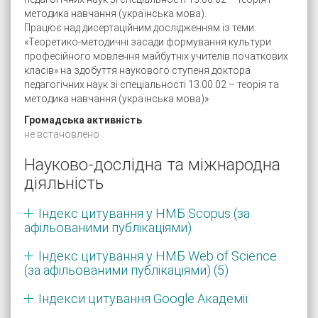
методика навчання (українська мова).
Працює над дисертаційним дослідженням із теми:
«Теоретико-методичні засади формування культури
професійного мовлення майбутніх учителів початкових
класів» на здобуття наукового ступеня доктора
педагогічних наук зі спеціальності 13.00.02 – теорія та
методика навчання (українська мова)».
Громадська активність
не встановлено
Науково-дослідна та міжнародна
діяльність
Індекс цитування у НМБ Scopus (за
афільованими публікаціями)
Індекс цитування у НМБ Web of Science
(за афільованими публікаціями) (5)
Індекси цитування Google Академії