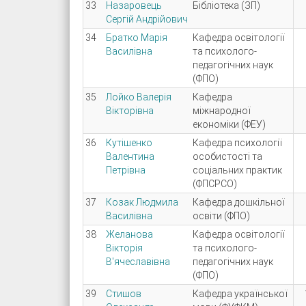
33
Назаровець
Бібліотека (ЗП)
Сергій Андрійович
34
Братко Марія
Кафедра освітології
Василівна
та психолого-
педагогічних наук
(ФПО)
35
Лойко Валерія
Кафедра
Вікторівна
міжнародної
економіки (ФЕУ)
36
Кутішенко
Кафедра психології
Валентина
особистості та
Петрівна
соціальних практик
(ФПСРСО)
37
Козак Людмила
Кафедра дошкільної
Василівна
освіти (ФПО)
38
Желанова
Кафедра освітології
Вікторія
та психолого-
В'ячеславівна
педагогічних наук
(ФПО)
39
Стишов
Кафедра української