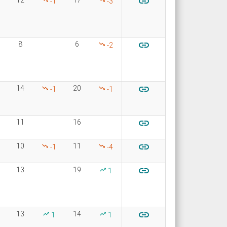

12
17
-1
-3

8
6
-2

14
20
-1
-1

11
16

10
11
-1
-4

13
19
1

13
14
1
1