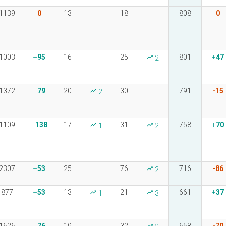
1139
0
13
18
808
0
1003
95
16
25
801
47
2
1372
79
20
30
791
-15
2
1109
138
17
31
758
70
1
2
2307
53
25
76
716
-86
2
877
53
13
21
661
37
1
3