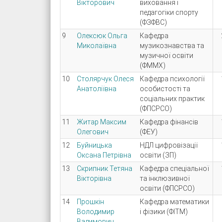
Вікторович
виховання і
педагогіки спорту
(ФЗФВС)
9
Олексюк Ольга
Кафедра
Миколаївна
музикознавства та
музичної освіти
(ФММХ)
10
Столярчук Олеся
Кафедра психології
Анатоліївна
особистості та
соціальних практик
(ФПСРСО)
11
Житар Максим
Кафедра фінансів
Олегович
(ФЕУ)
12
Буйницька
НДЛ цифровізації
Оксана Петрівна
освіти (ЗП)
13
Скрипник Тетяна
Кафедра спеціальної
Вікторівна
та інклюзивної
освіти (ФПСРСО)
14
Прошкін
Кафедра математики
Володимир
і фізики (ФІТМ)
Вадимович