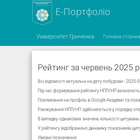
Е-Портфоліо
Університет Грінченка
Головна сторінк
Рейтинг за червень 2025 
Всі відомості актуальні на дату побудови - 2025-0
Під час формування рейтингу НПП/НП визначється 
Покликання на профіль в Google Академії та пок
Ранжування НПП/НП здійснюється у порядку спада
В випадку однакових значень кількості цитувань
У рейтингу відображено динаміку показників циту
Умовні позначення: