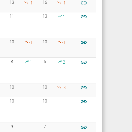

13
16
-1
-1

11
13
1

10
10
-1
-1

8
6
1
2

10
10
-3

10
10

9
7