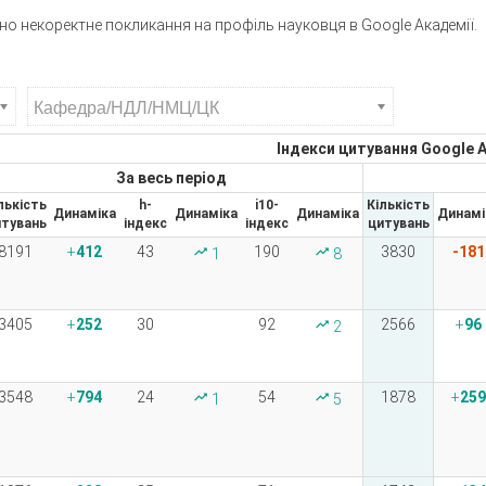
ано некоректне покликання на профіль науковця в Google Академії.
Індекси цитування Google 
За весь період
лькість
h-
i10-
Кількість
Динаміка
Динаміка
Динаміка
Динамі
тувань
індекс
індекс
цитувань
8191
412
43
190
3830
-181
1
8
3405
252
30
92
2566
96
2
3548
794
24
54
1878
259
1
5