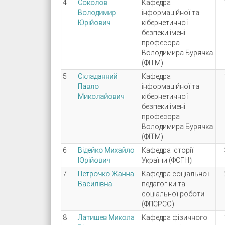
4
Соколов
Кафедра
Володимир
інформаційної та
Юрійович
кібернетичної
безпеки імені
професора
Володимира Бурячка
(ФІТМ)
5
Складанний
Кафедра
Павло
інформаційної та
Миколайович
кібернетичної
безпеки імені
професора
Володимира Бурячка
(ФІТМ)
6
Відейко Михайло
Кафедра історії
Юрійович
України (ФСГН)
7
Петрочко Жанна
Кафедра соціальної
Василівна
педагогіки та
соціальної роботи
(ФПСРСО)
8
Латишев Микола
Кафедра фізичного