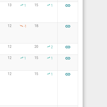

13
15
1
1

12
18
-1

12
20
2

12
15
1
1

12
15
1