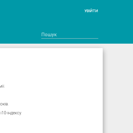
УВІЙТИ
ії.
оків.
10-індексу.