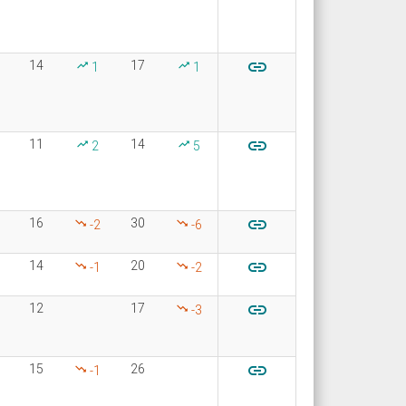

14
17
1
1

11
14
2
5

16
30
-2
-6

14
20
-1
-2

12
17
-3

15
26
-1