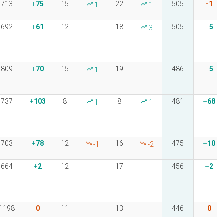
713
75
15
22
505
-1
1
1
692
61
12
18
505
5
3
809
70
15
19
486
5
1
737
103
8
8
481
68
1
1
703
78
12
16
475
10
-1
-2
664
2
12
17
456
2
1198
0
11
13
446
0