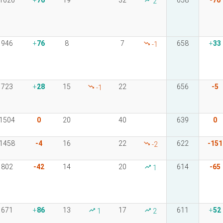
1626
76
19
32
658
-70
2
946
76
8
7
658
33
-1
723
28
15
22
656
-5
-1
1504
0
20
40
639
0
1458
-4
16
22
622
-151
-2
802
-42
14
20
614
-65
1
671
86
13
17
611
52
1
2