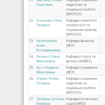
21
Карпенко Олена
Кафедра соціальної
Георгіївна
педагогіки та
соціальної роботи
(ФПСРСО)
22
Коханова Олена
Кафедра психології
Петрівна
особистості та
соціальних практик
(ФПСРСО)
23
Нечипоренко
Кафедра фінансів
Аліна
(ФЕУ)
Володимирівна
24
Лисенко Олена
Кафедра спорту та
Миколаївна
фітнесу (ФЗФВС)
25
Ільїч Людмила
Кафедра управління
Миколаївна
(ФЕУ)
26
Спіріна Тетяна
Кафедра соціальної
Петрівна
педагогіки та
соціальної роботи
(ФПСРСО)
27
Паламар Світлана
Кафедра початкової
Павлівна
освіти (ФПО)