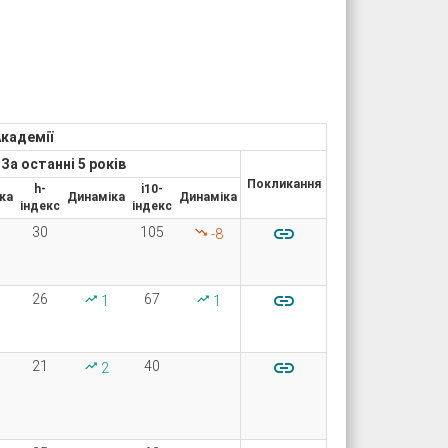
Академії
За останні 5 років
Покликання
h-
i10-
ка
Динаміка
Динаміка
індекс
індекс

30
105
-8

26
67
1
1

21
40
2