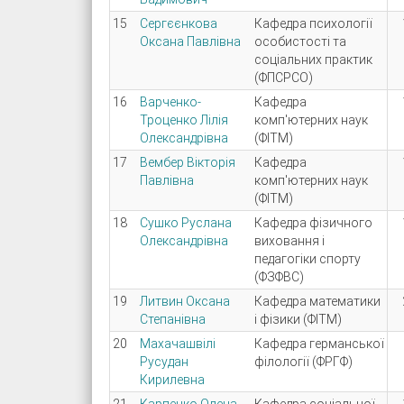
15
Сергєєнкова
Кафедра психології
Оксана Павлівна
особистості та
соціальних практик
(ФПСРСО)
16
Варченко-
Кафедра
Троценко Лілія
комп'ютерних наук
Олександрівна
(ФІТМ)
17
Вембер Вікторія
Кафедра
Павлівна
комп'ютерних наук
(ФІТМ)
18
Сушко Руслана
Кафедра фізичного
Олександрівна
виховання і
педагогіки спорту
(ФЗФВС)
19
Литвин Оксана
Кафедра математики
Степанівна
і фізики (ФІТМ)
20
Махачашвілі
Кафедра германської
Русудан
філології (ФРГФ)
Кирилевна