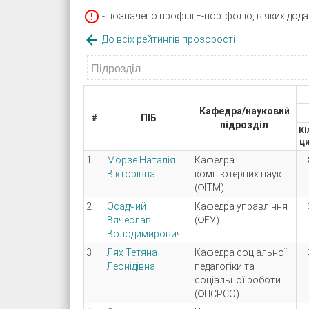

- позначено профілі Е-портфоліо, в яких дод

До всіх рейтингів прозорості
Кафедра/науковий
#
ПІБ
підрозділ
Кі
ци
1
Морзе Наталія
Кафедра
Вікторівна
комп'ютерних наук
(ФІТМ)
2
Осадчий
Кафедра управління
Вячеслав
(ФЕУ)
Володимирович
3
Лях Тетяна
Кафедра соціальної
Леонідівна
педагогіки та
соціальної роботи
(ФПСРСО)