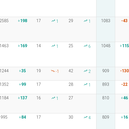
2585
198
17
29
1083
-43
1
1
1463
169
14
25
1048
115
1
6
1244
35
19
42
909
-130
-1
2
1352
99
17
28
893
-22
1
1184
137
16
27
810
46
1
995
84
17
30
809
16
4