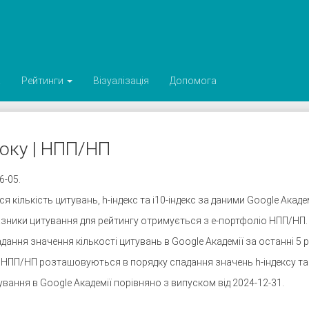
а
Рейтинги
Візуалізація
Допомога
року | НПП/НП
6-05.
кількість цитувань, h-індекс та i10-індекс за даними Google Академ
азники цитування для рейтингу отримується з е-портфоліо НПП/НП.
ння значення кількості цитувань в Google Академії за останні 5 р
 НПП/НП розташовуються в порядку спадання значень h-індексу та i
вання в Google Академії порівняно з випуском від 2024-12-31.