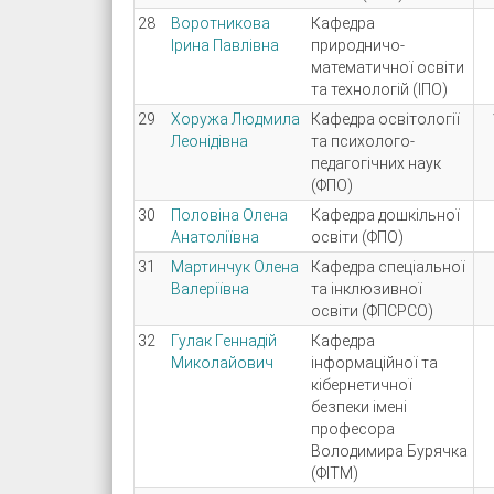
28
Воротникова
Кафедра
Ірина Павлівна
природничо-
математичної освіти
та технологій (ІПО)
29
Хоружа Людмила
Кафедра освітології
Леонідівна
та психолого-
педагогічних наук
(ФПО)
30
Половіна Олена
Кафедра дошкільної
Анатоліївна
освіти (ФПО)
31
Мартинчук Олена
Кафедра спеціальної
Валеріївна
та інклюзивної
освіти (ФПСРСО)
32
Гулак Геннадій
Кафедра
Миколайович
інформаційної та
кібернетичної
безпеки імені
професора
Володимира Бурячка
(ФІТМ)