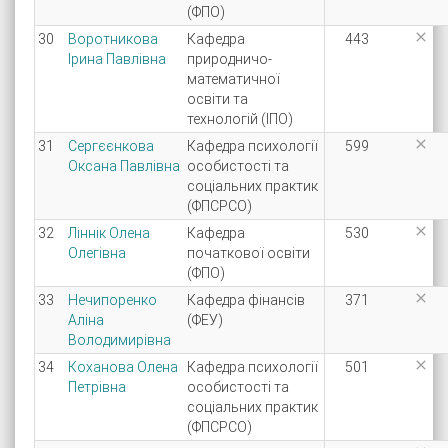
(ФПО)

30
Воротникова
Кафедра
443
Ірина Павлівна
природничо-
математичної
освіти та
технологій (ІПО)

31
Сергєєнкова
Кафедра психології
599
Оксана Павлівна
особистості та
соціальних практик
(ФПСРСО)

32
Ліннік Олена
Кафедра
530
Олегівна
початкової освіти
(ФПО)

33
Нечипоренко
Кафедра фінансів
371
Аліна
(ФЕУ)
Володимирівна

34
Коханова Олена
Кафедра психології
501
Петрівна
особистості та
соціальних практик
(ФПСРСО)