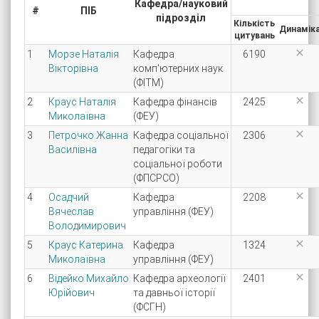
Кафедра/науковий
#
ПІБ
підрозділ
Кількість
Динамік
цитувань

1
Морзе Наталія
Кафедра
6190
Вікторівна
комп'ютерних наук
(ФІТМ)

2
Краус Наталія
Кафедра фінансів
2425
Миколаївна
(ФЕУ)

3
Петрочко Жанна
Кафедра соціальної
2306
Василівна
педагогіки та
соціальної роботи
(ФПСРСО)

4
Осадчий
Кафедра
2208
Вячеслав
управління (ФЕУ)
Володимирович

5
Краус Катерина
Кафедра
1324
Миколаївна
управління (ФЕУ)

6
Відейко Михайло
Кафедра археології
2401
Юрійович
та давньої історії
(ФСГН)