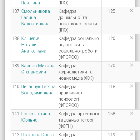
Павлівна
(ІПО)

137
Смольникова
Кафедра
125
Галина
дошкільної та
Валентинівна
початкової освіти
(ІПО)

138
Клішевич
Кафедра соціальної
120
Наталія
педагогіки та
Анатоліївна
соціальної роботи
(ФПСРСО)

139
Васьків Микола
Кафедра
170
Степанович
журналістики та
нових медіа (ФЖ)

140
Циганчук Тетяна
Кафедра
118
Володимирівна
практичної
психології
(ФПСРСО)

141
Гошко Тетяна
Кафедра археології
158
Юріївна
та давньої історії
(ФСГН)

142
Школьна Ольга
Кафедра
119