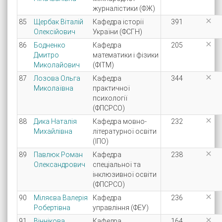
журналістики (ФЖ)

85
Щербак Віталій
Кафедра історії
391
Олексійович
України (ФСГН)

86
Бодненко
Кафедра
205
Дмитро
математики і фізики
Миколайович
(ФІТМ)

87
Лозова Ольга
Кафедра
344
Миколаївна
практичної
психології
(ФПСРСО)

88
Дика Наталія
Кафедра мовно-
232
Михайлівна
літературної освіти
(ІПО)

89
Павлюк Роман
Кафедра
238
Олександрович
спеціальної та
інклюзивної освіти
(ФПСРСО)

90
Міляєва Валерія
Кафедра
236
Робертівна
управління (ФЕУ)

91
Віннікова
Кафедра
164