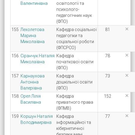
Валентинівна
освітології та
психолого-
педагогічних наук
(ФПО)

155
Лехолетова
Кафедра соціальної
81
Марина
педагогіки та
Миколаївна
соціальної роботи
(ФПСРСО)

156
Сіранчук Наталія
Кафедра
78
Миколаївна
початкової освіти
(ФПО)

157
Карнаухова
Кафедра
73
Антоніна
дошкільної освіти
Валеріївна
(ФПО)

158
Орел Лілія
Кафедра
152
Василівна
приватного права
(ФПМВ)

159
Коршун Наталія
Кафедра
77
Володимирівна
інформаційної та
кібернетичної
безпеки імені