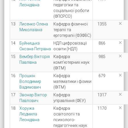
Леонідівна
педагогіки та
соціальної роботи
(ФПСРСО)

13
Лисенко Олена
Кафедра фізичної
1355
Миколаївна
терапії та
ерготерапії (ФЗФВС)

14
Буйницька
НДЛ цифровізації
866
Оксана Петрівна
освіти (НДЛ)

15
Вембер Вікторія
Кафедра
985
Павлівна
комп'ютерних наук
(ФІТМ)

16
Прошкін
Кафедра
679
Володимир
математики і фізики
Вадимович
(ФІТМ)

17
Звонар Віктор
Кафедра
1317
Павлович
управління (ФЕУ)

18
Хоружа
Кафедра
1170
Людмила
освітології та
Леонідівна
психолого-
педагогічних наук