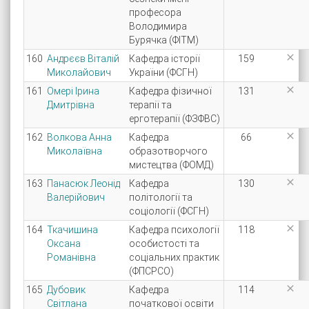
професора
Володимира
Бурячка (ФІТМ)

160
Андрєєв Віталій
Кафедра історії
159
Миколайович
України (ФСГН)

161
Омері Ірина
Кафедра фізичної
131
Дмитрівна
терапії та
ерготерапії (ФЗФВС)

162
Волкова Анна
Кафедра
66
Миколаївна
образотворчого
мистецтва (ФОМД)

163
Панасюк Леонід
Кафедра
130
Валерійович
політології та
соціології (ФСГН)

164
Ткачишина
Кафедра психології
118
Оксана
особистості та
Романівна
соціальних практик
(ФПСРСО)

165
Дубовик
Кафедра
114
Світлана
початкової освіти