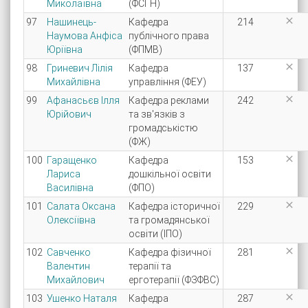
Миколаївна
(ФСГН)

97
Нашинець-
Кафедра
214
Наумова Анфіса
публічного права
Юріївна
(ФПМВ)

98
Гриневич Лілія
Кафедра
137
Михайлівна
управління (ФЕУ)

99
Афанасьєв Ілля
Кафедра реклами
242
Юрійович
та зв'язків з
громадськістю
(ФЖ)

100
Гаращенко
Кафедра
153
Лариса
дошкільної освіти
Василівна
(ФПО)

101
Салата Оксана
Кафедра історичної
229
Олексіївна
та громадянської
освіти (ІПО)

102
Савченко
Кафедра фізичної
281
Валентин
терапії та
Михайлович
ерготерапії (ФЗФВС)

103
Ушенко Наталя
Кафедра
287