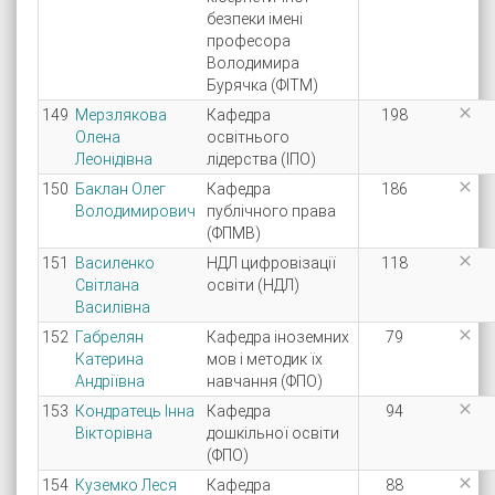
безпеки імені
професора
Володимира
Бурячка (ФІТМ)

149
Мерзлякова
Кафедра
198
Олена
освітнього
Леонідівна
лідерства (ІПО)

150
Баклан Олег
Кафедра
186
Володимирович
публічного права
(ФПМВ)

151
Василенко
НДЛ цифровізації
118
Світлана
освіти (НДЛ)
Василівна

152
Габрелян
Кафедра іноземних
79
Катерина
мов і методик їх
Андріївна
навчання (ФПО)

153
Кондратець Інна
Кафедра
94
Вікторівна
дошкільної освіти
(ФПО)

154
Куземко Леся
Кафедра
88