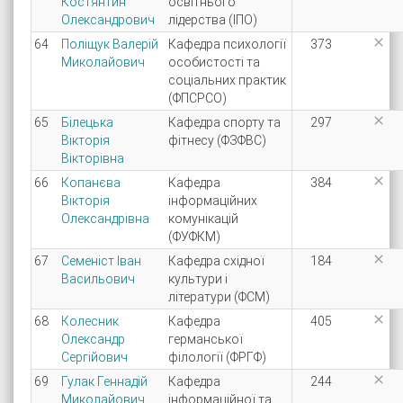
Костянтин
освітнього
Олександрович
лідерства (ІПО)

64
Поліщук Валерій
Кафедра психології
373
Миколайович
особистості та
соціальних практик
(ФПСРСО)

65
Білецька
Кафедра спорту та
297
Вікторія
фітнесу (ФЗФВС)
Вікторівна

66
Копанєва
Кафедра
384
Вікторія
інформаційних
Олександрівна
комунікацій
(ФУФКМ)

67
Семеніст Іван
Кафедра східної
184
Васильович
культури і
літератури (ФСМ)

68
Колесник
Кафедра
405
Олександр
германської
Сергійович
філології (ФРГФ)

69
Гулак Геннадій
Кафедра
244
Миколайович
інформаційної та