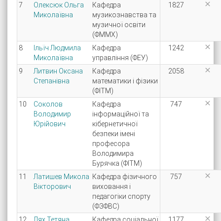

7
Олексюк Ольга
Кафедра
1827
Миколаївна
музикознавства та
музичної освіти
(ФММХ)

8
Ільїч Людмила
Кафедра
1242
Миколаївна
управління (ФЕУ)

9
Литвин Оксана
Кафедра
2058
Степанівна
математики і фізики
(ФІТМ)

10
Соколов
Кафедра
747
Володимир
інформаційної та
Юрійович
кібернетичної
безпеки імені
професора
Володимира
Бурячка (ФІТМ)

11
Латишев Микола
Кафедра фізичного
757
Вікторович
виховання і
педагогіки спорту
(ФЗФВС)

12
Лях Тетяна
Кафедра соціальної
1177