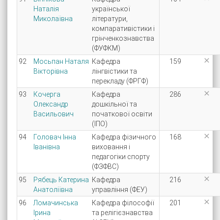
Наталія
української
Миколаївна
літератури,
компаративістики і
грінченкознавства
(ФУФКМ)

92
Мосьпан Наталя
Кафедра
159
Вікторівна
лінгвістики та
перекладу (ФРГФ)

93
Кочерга
Кафедра
286
Олександр
дошкільної та
Васильович
початкової освіти
(ІПО)

94
Головач Інна
Кафедра фізичного
168
Іванівна
виховання і
педагогіки спорту
(ФЗФВС)

95
Рябець Катерина
Кафедра
216
Анатоліївна
управління (ФЕУ)

96
Ломачинська
Кафедра філософії
201
Ірина
та релігієзнавства