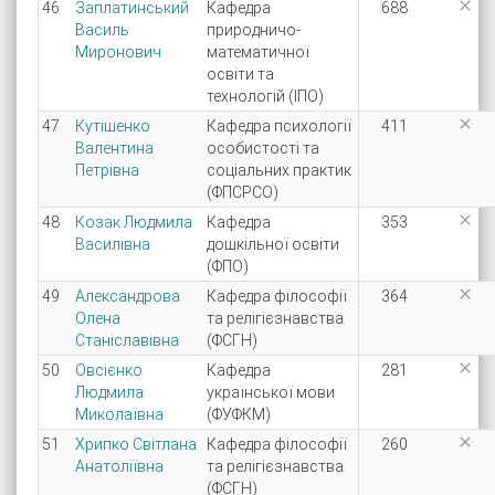

46
Заплатинський
Кафедра
688
Василь
природничо-
Миронович
математичної
освіти та
технологій (ІПО)

47
Кутішенко
Кафедра психології
411
Валентина
особистості та
Петрівна
соціальних практик
(ФПСРСО)

48
Козак Людмила
Кафедра
353
Василівна
дошкільної освіти
(ФПО)

49
Александрова
Кафедра філософії
364
Олена
та релігієзнавства
Станіславівна
(ФСГН)

50
Овсієнко
Кафедра
281
Людмила
української мови
Миколаївна
(ФУФКМ)

51
Хрипко Світлана
Кафедра філософії
260
Анатоліївна
та релігієзнавства
(ФСГН)