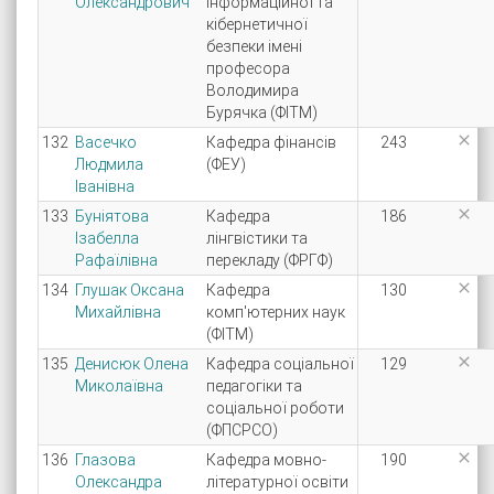
Олександрович
інформаційної та
кібернетичної
безпеки імені
професора
Володимира
Бурячка (ФІТМ)

132
Васечко
Кафедра фінансів
243
Людмила
(ФЕУ)
Іванівна

133
Буніятова
Кафедра
186
Ізабелла
лінгвістики та
Рафаїлівна
перекладу (ФРГФ)

134
Глушак Оксана
Кафедра
130
Михайлівна
комп'ютерних наук
(ФІТМ)

135
Денисюк Олена
Кафедра соціальної
129
Миколаївна
педагогіки та
соціальної роботи
(ФПСРСО)

136
Глазова
Кафедра мовно-
190
Олександра
літературної освіти