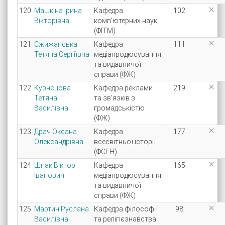

120
Машкіна Ірина
Кафедра
102
Вікторівна
комп'ютерних наук
(ФІТМ)

121
Єжижанська
Кафедра
111
Тетяна Сергіївна
медіапродюсування
та видавничої
справи (ФЖ)

122
Кузнєцова
Кафедра реклами
219
Тетяна
та зв'язків з
Василівна
громадськістю
(ФЖ)

123
Драч Оксана
Кафедра
177
Олександрівна
всесвітньої історії
(ФСГН)

124
Шпак Віктор
Кафедра
165
Іванович
медіапродюсування
та видавничої
справи (ФЖ)

125
Мартич Руслана
Кафедра філософії
98
Василівна
та релігієзнавства