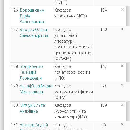
(ФСГН)

126
Дорошкевич
Кафедра
104
Дарія
управління (ФЕУ)
Вячеславівна

127
Бровко Олена
Кафедра
150
Олександрівна
української
літератури,
компаративістики і
грінченкознавства
(ФУФКМ)

128
Бондаренко
Кафедра
147
Геннадій
початкової освіти
Леонідович
(ФПО)

129
Астаф'єва Марія
Кафедра
89
Миколаївна
математики і фізики
(ФІТМ)

130
Мітчук Ольга
Кафедра
109
Андріївна
журналістики та
нових медіа (ФЖ)

131
Аносов Андрій
Кафедра
96