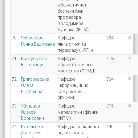
кібернетичної
безпеки імені
професора
Володимира
Бурячка (ФІТМ)

70
Чеснокова
Кафедра
334
Ганна Вадимівна
лінгвістики та
перекладу (ФРГФ)

71
Братусь Іван
Кафедра
218
Вікторович
образотворчого
мистецтва (ФОМД)

72
Григоревська
Кафедра
364
Олена
інформаційних
Вікторівна
комунікацій
(ФУФКМ)

73
Жильцов
Кафедра
315
Олексій
математики і фізики
Борисович
(ФІТМ)

74
Котелевець
Кафедра соціальної
240
Анастасія
педагогіки та