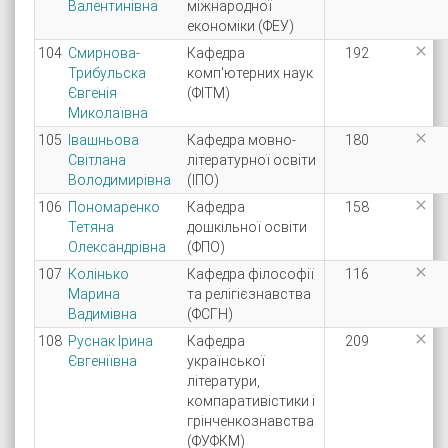
Валентинівна
міжнародної
економіки (ФЕУ)

104
Смирнова-
Кафедра
192
Трибульска
комп'ютерних наук
Євгенія
(ФІТМ)
Миколаївна

105
Івашньова
Кафедра мовно-
180
Світлана
літературної освіти
Володимирівна
(ІПО)

106
Пономаренко
Кафедра
158
Тетяна
дошкільної освіти
Олександрівна
(ФПО)

107
Колінько
Кафедра філософії
116
Марина
та релігієзнавства
Вадимівна
(ФСГН)

108
Руснак Ірина
Кафедра
209
Євгеніївна
української
літератури,
компаративістики і
грінченкознавства
(ФУФКМ)