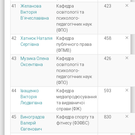

41
Желанова
Кафедра
423
Вікторія
освітології та
В'ячеславівна
психолого-
педагогічних наук
(ФПО)

42
Хатнюк Наталія
Кафедра
458
Сергіївна
публічного права
(ФПМВ)

43
Музика Олена
Кафедра
426
Оксентівна
освітології та
психолого-
педагогічних наук
(ФПО)

44
Іващенко
Кафедра
593
Вікторія
медіапродюсування
Людвігівна
та видавничої
справи (ФЖ)

45
Виноградов
Кафедра спорту та
830
Валерій
фітнесу (ФЗФВС)
Євгенович