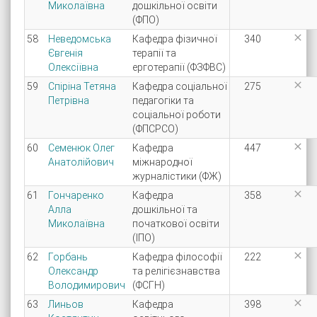
Миколаївна
дошкільної освіти
(ФПО)

58
Неведомська
Кафедра фізичної
340
Євгенія
терапії та
Олексіївна
ерготерапії (ФЗФВС)

59
Спіріна Тетяна
Кафедра соціальної
275
Петрівна
педагогіки та
соціальної роботи
(ФПСРСО)

60
Семенюк Олег
Кафедра
447
Анатолійович
міжнародної
журналістики (ФЖ)

61
Гончаренко
Кафедра
358
Алла
дошкільної та
Миколаївна
початкової освіти
(ІПО)

62
Горбань
Кафедра філософії
222
Олександр
та релігієзнавства
Володимирович
(ФСГН)

63
Линьов
Кафедра
398