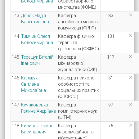
Володимирівна
образотворчого
мистецтва (ФОМД)

143
Дячок Надія
Кафедра
83
Валентинівна
англійської мови та
комунікації (ФРГФ)

144
Тимчик Олеся
Кафедра фізичної
131
Володимирівна
терапії та
ерготерапії (ФЗФВС)

145
Терещук Віталій
Кафедра
117
Іванович
міжнародної
журналістики (ФЖ)

146
Каліщук
Кафедра психології
81
Світлана
особистості та
Миколаївна
соціальних практик
(ФПСРСО)

147
Кучаковська
Кафедра
97
Галина Андріївна
комп'ютерних наук
(ФІТМ)

148
Киричок Роман
Кафедра
76
Васильович
інформаційної та
кібернетичної