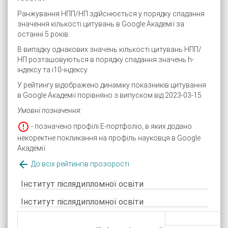
Ранжування НПП/НП здійснюється у порядку спадання
значення кількості цитувань в Google Академії за
останні 5 років.
В випадку однакових значень кількості цитувань НПП/
НП розташовуються в порядку спадання значень h-
індексу та i10-індексу.
У рейтингу відображено динаміку показників цитування
в Google Академії порівняно з випуском від 2023-03-15.
Умовні позначення:

- позначено профілі Е-портфоліо, в яких додано
некоректне покликання на профіль науковця в Google
Академії.

До всіх рейтингів прозорості