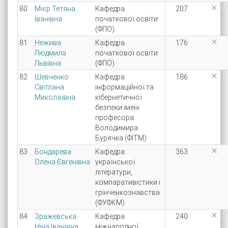

80
Мієр Тетяна
Кафедра
207
Іванівна
початкової освіти
(ФПО)

81
Нежива
Кафедра
176
Людмила
початкової освіти
Львівна
(ФПО)

82
Шевченко
Кафедра
186
Світлана
інформаційної та
Миколаївна
кібернетичної
безпеки імені
професора
Володимира
Бурячка (ФІТМ)

83
Бондарева
Кафедра
363
Олена Євгенівна
української
літератури,
компаративістики і
грінченкознавства
(ФУФКМ)

84
Зражевська
Кафедра
240
Ніна Іванівна
міжнародної