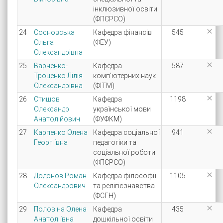
інклюзивної освіти
(ФПСРСО)

24
Сосновська
Кафедра фінансів
545
Ольга
(ФЕУ)
Олександрівна

25
Варченко-
Кафедра
587
Троценко Лілія
комп'ютерних наук
Олександрівна
(ФІТМ)

26
Стишов
Кафедра
1198
Олександр
української мови
Анатолійович
(ФУФКМ)

27
Карпенко Олена
Кафедра соціальної
941
Георгіївна
педагогіки та
соціальної роботи
(ФПСРСО)

28
Додонов Роман
Кафедра філософії
1105
Олександрович
та релігієзнавства
(ФСГН)

29
Половіна Олена
Кафедра
435
Анатоліївна
дошкільної освіти