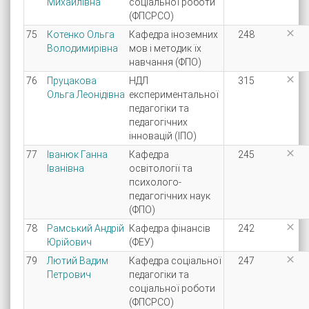
Михайлівна
соціальної роботи
(ФПСРСО)

75
Котенко Ольга
Кафедра іноземних
248
Володимирівна
мов і методик їх
навчання (ФПО)

76
Пруцакова
НДЛ
315
Ольга Леонідівна
експериментальної
педагогіки та
педагогічних
інновацій (ІПО)

77
Іванюк Ганна
Кафедра
245
Іванівна
освітології та
психолого-
педагогічних наук
(ФПО)

78
Рамський Андрій
Кафедра фінансів
242
Юрійович
(ФЕУ)

79
Лютий Вадим
Кафедра соціальної
247
Петрович
педагогіки та
соціальної роботи
(ФПСРСО)