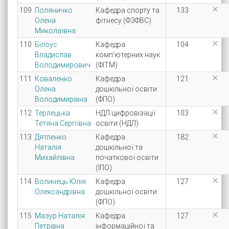

109
Поляничко
Кафедра спорту та
133
Олена
фітнесу (ФЗФВС)
Миколаївна

110
Білоус
Кафедра
104
Владислав
комп'ютерних наук
Володимирович
(ФІТМ)

111
Коваленко
Кафедра
121
Олена
дошкільної освіти
Володимирівна
(ФПО)

112
Терлецька
НДЛ цифровізації
103
Тетяна Сергіївна
освіти (НДЛ)

113
Дятленко
Кафедра
182
Наталія
дошкільної та
Михайлівна
початкової освіти
(ІПО)

114
Волинець Юлія
Кафедра
127
Олександрівна
дошкільної освіти
(ФПО)

115
Мазур Наталія
Кафедра
127
Петрівна
інформаційної та