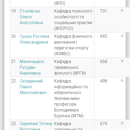
(ФПО)

19
Столярчук
Кафедра психології
731
Олеся
особистості та
Анатоліївна
соціальних практик
(ФПСРСО)

20
Сушко Руслана
Кафедра фізичного
692
Олександрівна
виховання і
педагогіки спорту
(ФЗФВС)

21
Махачашвілі
Кафедра
658
Русудан
германської
Кирилевна
філології (ФРГФ)

22
Складанний
Кафедра
498
Павло
інформаційної та
Миколайович
кібернетичної
безпеки імені
професора
Володимира
Бурячка (ФІТМ)

23
Скрипник Тетяна
Кафедра
674
Вікторівна
спеціальної та