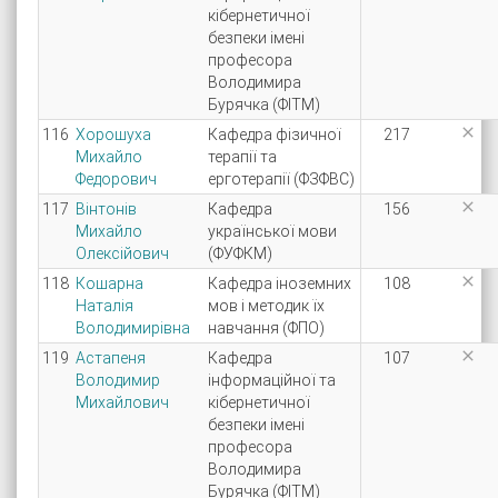
кібернетичної
безпеки імені
професора
Володимира
Бурячка (ФІТМ)

116
Хорошуха
Кафедра фізичної
217
Михайло
терапії та
Федорович
ерготерапії (ФЗФВС)

117
Вінтонів
Кафедра
156
Михайло
української мови
Олексійович
(ФУФКМ)

118
Кошарна
Кафедра іноземних
108
Наталія
мов і методик їх
Володимирівна
навчання (ФПО)

119
Астапеня
Кафедра
107
Володимир
інформаційної та
Михайлович
кібернетичної
безпеки імені
професора
Володимира
Бурячка (ФІТМ)