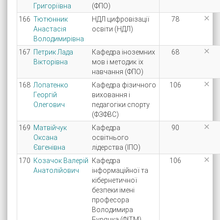
Григоріївна
(ФПО)

166
Тютюнник
НДЛ цифровізації
78
Анастасія
освіти (НДЛ)
Володимирівна

167
Петрик Лада
Кафедра іноземних
68
Вікторівна
мов і методик їх
навчання (ФПО)

168
Лопатенко
Кафедра фізичного
106
Георгій
виховання і
Олегович
педагогіки спорту
(ФЗФВС)

169
Матвійчук
Кафедра
90
Оксана
освітнього
Євгенівна
лідерства (ІПО)

170
Козачок Валерій
Кафедра
106
Анатолійович
інформаційної та
кібернетичної
безпеки імені
професора
Володимира
Бурячка (ФІТМ)