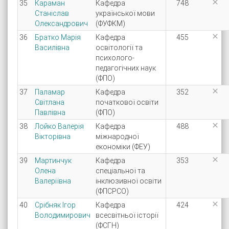

35
Караман
Кафедра
748
Станіслав
української мови
Олександрович
(ФУФКМ)

36
Братко Марія
Кафедра
455
Василівна
освітології та
психолого-
педагогічних наук
(ФПО)

37
Паламар
Кафедра
352
Світлана
початкової освіти
Павлівна
(ФПО)

38
Лойко Валерія
Кафедра
488
Вікторівна
міжнародної
економіки (ФЕУ)

39
Мартинчук
Кафедра
353
Олена
спеціальної та
Валеріївна
інклюзивної освіти
(ФПСРСО)

40
Срібняк Ігор
Кафедра
424
Володимирович
всесвітньої історії
(ФСГН)