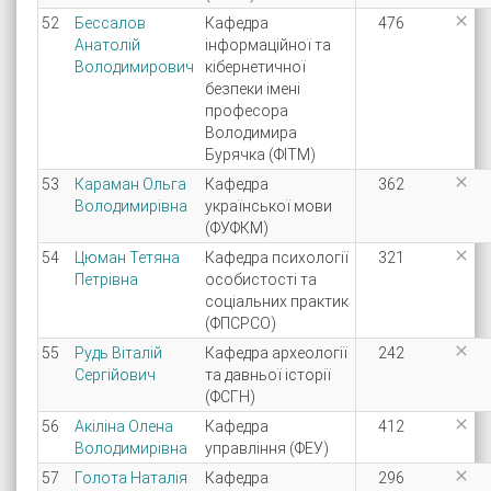

52
Бессалов
Кафедра
476
Анатолій
інформаційної та
Володимирович
кібернетичної
безпеки імені
професора
Володимира
Бурячка (ФІТМ)

53
Караман Ольга
Кафедра
362
Володимирівна
української мови
(ФУФКМ)

54
Цюман Тетяна
Кафедра психології
321
Петрівна
особистості та
соціальних практик
(ФПСРСО)

55
Рудь Віталій
Кафедра археології
242
Сергійович
та давньої історії
(ФСГН)

56
Акіліна Олена
Кафедра
412
Володимирівна
управління (ФЕУ)

57
Голота Наталія
Кафедра
296